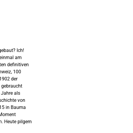
gebaut? Ich!
t einmal am
en definitiven
hweiz, 100
 1902 der
n gebraucht
 Jahre als
schichte von
2015 in Bauma
n Moment
h. Heute pilgern