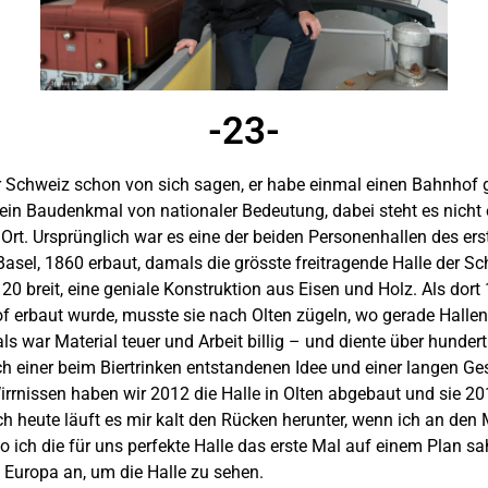
-23-
r Schweiz schon von sich sagen, er habe einmal einen Bahnhof 
t ein Baudenkmal von nationaler Bedeutung, dabei steht es nich
Ort. Ursprünglich war es eine der beiden Personenhallen des erst
asel, 1860 erbaut, damals die grösste freitragende Halle der Sc
20 breit, eine geniale Konstruktion aus Eisen und Holz. Als dort
f erbaut wurde, musste sie nach Olten zügeln, wo gerade Halle
 war Material teuer und Arbeit billig – und diente über hundert
ch einer beim Biertrinken entstandenen Idee und einer langen Ge
Wirrnissen haben wir 2012 die Halle in Olten abgebaut und sie 
ch heute läuft es mir kalt den Rücken herunter, wenn ich an de
 ich die für uns perfekte Halle das erste Mal auf einem Plan sa
 Europa an, um die Halle zu sehen.