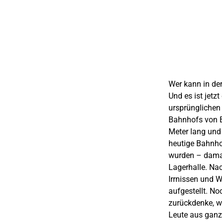
Wer kann in de
Und es ist jetz
ursprünglichen 
Bahnhofs von B
Meter lang und 
heutige Bahnho
wurden – damals
Lagerhalle. Na
Irrnissen und 
aufgestellt. No
zurückdenke, wo
Leute aus ganz