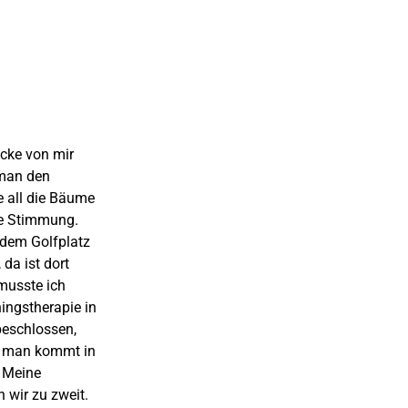
ecke von mir
 man den
e all die Bäume
re Stimmung.
 dem Golfplatz
da ist dort
musste ich
ningstherapie in
beschlossen,
r, man kommt in
. Meine
 wir zu zweit.